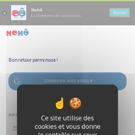
Panneau de gestion des cookies
Nohô
Ouvrir
La plateforme des passionnés
Bon retour parmi nous !
CONNEXION AVEC GOOGLE
ou
Adresse e-mail
Ce site utilise des
cookies et vous donne
le contrôle sur ceux