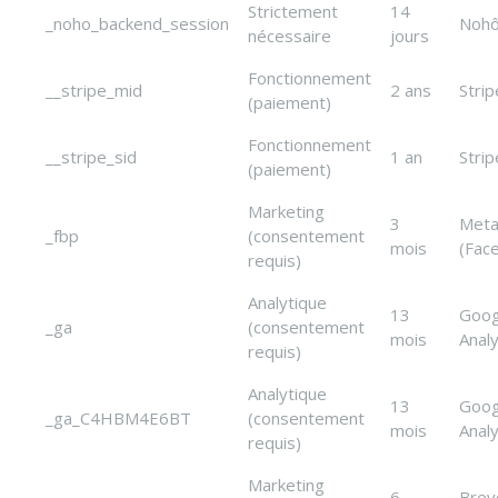
Strictement
14
_noho_backend_session
Noh
nécessaire
jours
Fonctionnement
__stripe_mid
2 ans
Strip
(paiement)
Fonctionnement
__stripe_sid
1 an
Strip
(paiement)
Marketing
3
Met
_fbp
(consentement
mois
(Fac
requis)
Analytique
13
Goog
_ga
(consentement
mois
Analy
requis)
Analytique
13
Goog
_ga_C4HBM4E6BT
(consentement
mois
Analy
requis)
Marketing
6
Brev