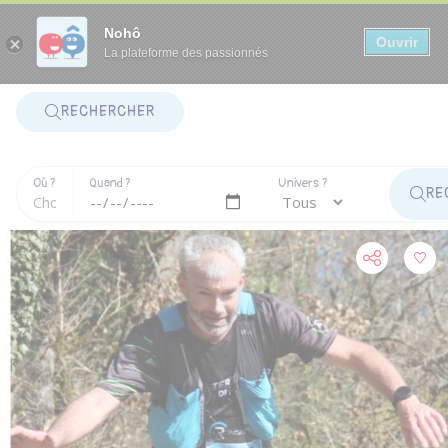
Panneau de gestion des cookies
Nohô
Ouvrir
La plateforme des passionnés
RECHERCHER
Où ?
Quand ?
Univers ?
RE