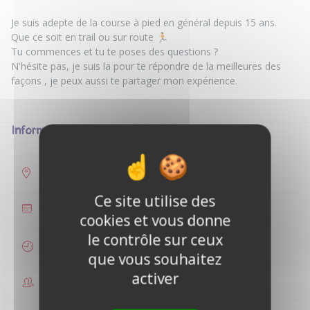
Je suis adepte de la course à pied en général depuis 15 ans.
Que ce soit en trail ou sur route 🏃
Tu commences et tu te poses des questions ?
N'hésite pas, je suis la pour te répondre de la meilleures des
façons , je peux aussi te partager mon expérience.
Informations
Dijon
Ce site utilise des
35 €
cookies et vous donne
le contrôle sur ceux
1 heure
que vous souhaitez
activer
1 à 5 personnes