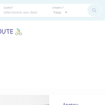
Quand ?
Univers ?
RECHE
E 🚴‍♂️