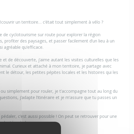
couvrir un territoire… c’était tout simplement à vélo ?
e de cyclotourisme sur route pour explorer la région
, profiter des paysages, et passer facilement d’un lieu à un
si agréable qu’efficace.
 et de découverte, j’aime autant les visites culturelles que les
imal. Curieux et attaché à mon territoire, je partage avec
ent le détour, les petites pépites locales et les histoires qui les
r ou simplement pour rouler, je t’accompagne tout au long du
uestions, j’adapte l’itinéraire et je m’assure que tu passes un
 pédaler, c’est aussi possible ! On peut se retrouver pour une
s adaptées à chacun