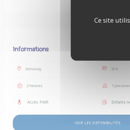
Ce site util
Informations
Annonay
35 €
2 heures
1 personn
Accès PMR
Enfants n
VOIR LES DISPONIBILITÉS