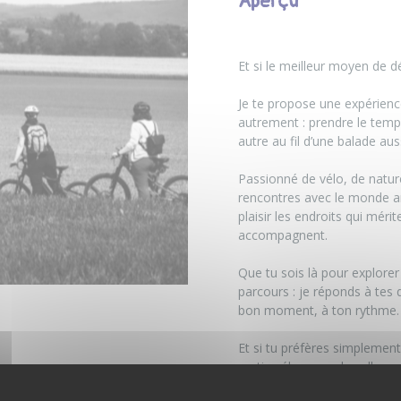
Aperçu
Et si le meilleur moyen de dé
Je te propose une expérienc
autrement : prendre le temps
autre au fil d’une balade aus
Passionné de vélo, de nature
rencontres avec le monde an
plaisir les endroits qui mérit
accompagnent.
Que tu sois là pour explore
parcours : je réponds à tes q
bon moment, à ton rythme.
Et si tu préfères simplement
sortie vélo, avec des allure
.