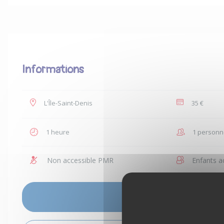
Informations
L'Île-Saint-Denis
35 €
1 heure
1 personn
Non accessible PMR
Enfants a
VOIR LES DISPONIBILITÉS