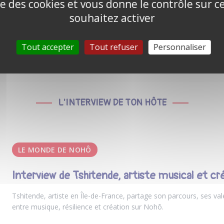
ise des cookies et vous donne le contrôle sur 
souhaitez activer
Tout accepter
Tout refuser
Personnaliser
L'INTERVIEW DE TON HÔTE
LE MONDE DE NOHÔ
Interview de Tshitende, artiste musical et cr
Tshitende, artiste en Île-de-France, partage son parcours, ses val
entre musique, résilience et création sur Nohô.