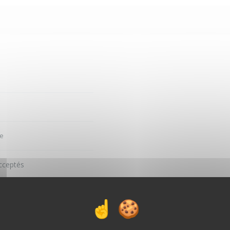
e
cceptés