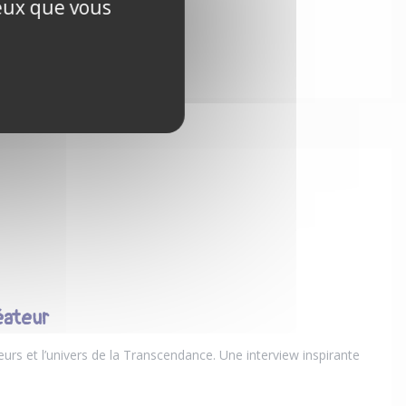
ceux que vous
éateur
eurs et l’univers de la Transcendance. Une interview inspirante