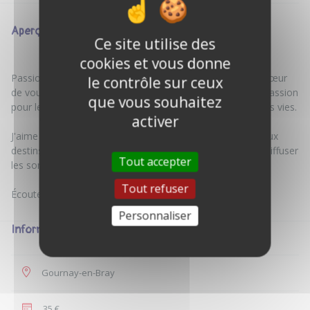
Aperçu
Ce site utilise des
cookies et vous donne
Passionné par la radio depuis l'âge de mes 11 ans, j'ai à cœur
le contrôle sur ceux
de vous écouter, vous partager et vous transmettre ma passion
que vous souhaitez
pour le son, les gens et les histoires extraordinaires de nos vies.
activer
J'aime prendre du son, interviewer des gens incroyables aux
destins exceptionnels. A la radio, je suis en direct pour rediffuser
Tout accepter
les sons que j'ai enregistré.
Tout refuser
Personnaliser
Informations
Gournay-en-Bray
35 €