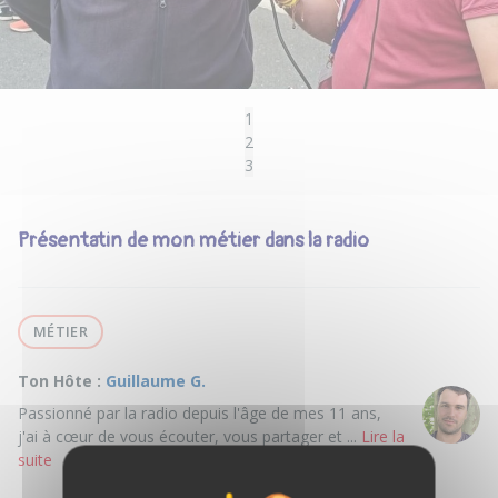
1
2
3
Présentatin de mon métier dans la radio
MÉTIER
Ton Hôte :
Guillaume G.
Passionné par la radio depuis l'âge de mes 11 ans,
j'ai à cœur de vous écouter, vous partager et ...
Lire la
suite