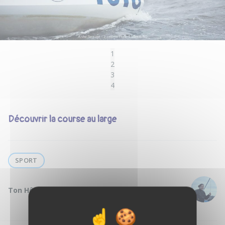
1
2
3
4
Découvrir la course au large
SPORT
Ton Hôte :
Margot V.