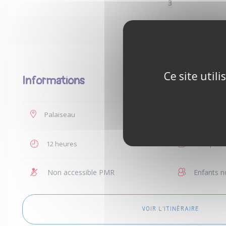
3
Ce site util
Informations
Palaiseau
35 €
12 heures
1 à 2 per
Non accessible PMR
Enfants n
VOIR L'ITINÉRAIRE