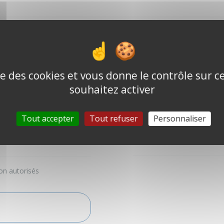
ise des cookies et vous donne le contrôle sur 
1 Avis sur cette a
souhaitez activer
Laurence R
Mercredi 19 Février 
Tout accepter
Tout refuser
Personnaliser
Michael sait accueillir ! Avec
...
Lire la suite
sonnes
on autorisés