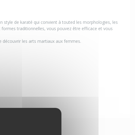
un style de karaté qui convient à touted les morphologies, les
 formes traditionnelles, vous pouvez être efficace et vous