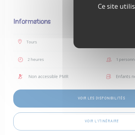
Ce site util
Informations
Tours
35 €
2 heures
1 personn
Non accessible PMR
Enfants n
VOIR LES DISPONIBILITÉS
VOIR L'ITINÉRAIRE