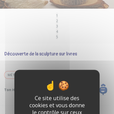
1
2
3
4
5
Découverte de la sculpture sur livres
MÉTIER
Ton Hôte :
Véronique D.
Ce site utilise des
cookies et vous donne
le contrôle sur ceux