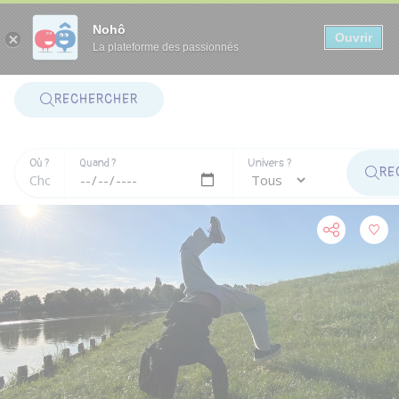
Panneau de gestion des cookies
Nohô
Ouvrir
La plateforme des passionnés
RECHERCHER
Où ?
Quand ?
Univers ?
RE